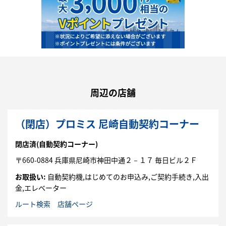
周辺の店舗
（閉店）プロミス 尼崎自動契約コーナー
閉店済
(自動契約コーナー)
〒
660-0884
兵庫県
尼崎市
神田中通２－１７
毎日ビル２Ｆ
お取扱い:
自動契約機,はじめてのお申込み,ご契約手続き,入出
金,エレベーター
ルート検索
店舗ページ