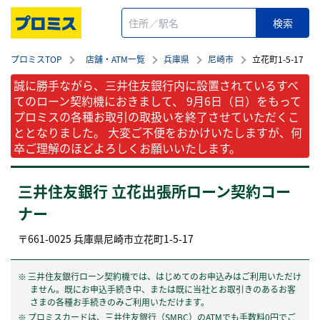
プロミスTOP
店舗・ATM一覧
兵庫県
尼崎市
立花町1-5-17
誠に勝手ながら、三井住友銀行内に設置されているすべ
てのローン契約機におきまして、 9月6日（日）をもって
プロミスの各種お取引の取扱いを終了させていただくこ
ととなりました。 大変ご不便をおかけいたしますが、何
卒ご理解のほどよろしくお願いいたします。
三井住友銀行 立花出張所ローン契約コー
ナー
〒
661-0025
兵庫県
尼崎市
立花町1-5-17
三井住友銀行ローン契約機では、はじめてのお申込みはご利用いただけ
ません。既にお申込手続き中、または既に当社とお取引きのあるお客
さまの各種お手続きのみご利用いただけます。
プロミスカードは、三井住友銀行（SMBC）のATMでも手数料0円でご