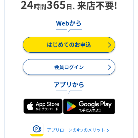
24
365
来店不要!
時間
日、
Webから
はじめてのお申込
会員ログイン
アプリから
アプリローンの4つのメリット