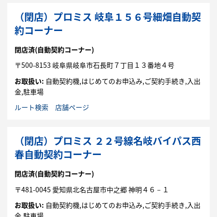
（閉店）プロミス 岐阜１５６号細畑自動契
約コーナー
閉店済
(自動契約コーナー)
〒
500-8153
岐阜県
岐阜市
石長町７丁目１３番地４号
お取扱い:
自動契約機,はじめてのお申込み,ご契約手続き,入出
金,駐車場
ルート検索
店舗ページ
（閉店）プロミス ２２号線名岐バイパス西
春自動契約コーナー
閉店済
(自動契約コーナー)
〒
481-0045
愛知県
北名古屋市
中之郷 神明４６－１
お取扱い:
自動契約機,はじめてのお申込み,ご契約手続き,入出
金,駐車場