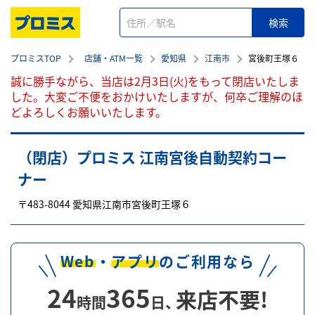
プロミスTOP
店舗・ATM一覧
愛知県
江南市
宮後町王塚６
誠に勝手ながら、当店は2月3日(火)をもって閉店いたしま
した。大変ご不便をおかけいたしますが、何卒ご理解のほ
どよろしくお願いいたします。
（閉店）プロミス 江南宮後自動契約コー
ナー
〒
483-8044
愛知県
江南市
宮後町王塚６
Web
・
アプリ
のご利用なら
24
365
来店不要!
時間
日、